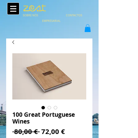
SOBRE NÓS
CONTACTOS
EMPRESARIAL
100 Great Portuguese
Wines
Preço
Preço
 80,00 € 
72,00 €