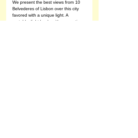
We present the best views from 10 
Belvederes of Lisbon over this city 
favored with a unique light. A 
portable, light book, with suggestions 
of different experiences, that allows 
you to discover each and every 
belvedere. Graphically modern and 
clean, this book presents all of 
Lisbon, and is also the ideal gift to 
take home.
Bilingual editions: Portuguese/French 
and English/German.
Photographies: Guto Ferreira, Mónica 
de Carvalho, and Paulo Sérgio 
Bastos.
64 pages (hardcover)
105 x 175 mm