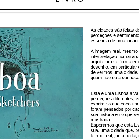
As cidades são feitas d
perceções e sentimento
essência de uma cidade 
A imagem real, mesmo a
interpretação humana q
arquitetura se forma em
desenho, em particular 
de vermos uma cidade, 
quem não só a conhece
Esta é uma Lisboa a vári
perceções diferentes, e
exprimir o que cada um
foram pensados por ca
sua história e no que 
mostrada.
Esperamos que esta Li
sua, uma cidade que, p
tempo real, junta pedaç