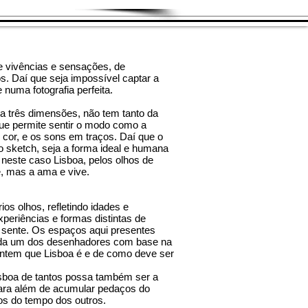
e vivências e sensações, de
s. Daí que seja impossível captar a
numa fotografia perfeita.
 três dimensões, não tem tanto da
ue permite sentir o modo como a
 cor, e os sons em traços. Daí que o
o sketch, seja a forma ideal e humana
neste caso Lisboa, pelos olhos de
, mas a ama e vive.
os olhos, refletindo idades e
xperiências e formas distintas de
 sente. Os espaços aqui presentes
da um dos desenhadores com base na
sentem que Lisboa é e de como deve ser
sboa de tantos possa também ser a
ara além de acumular pedaços do
os do tempo dos outros.