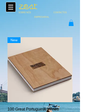
SOBRE NÓS
CONTACTOS
EMPRESARIAL
New
100 Great Portuguese Wines