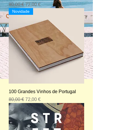
Preço normal
Preço promocional
80,00 €
72,00 €
Novidade
100 Grandes Vinhos de Portugal
Preço normal
Preço promocional
80,00 €
72,00 €